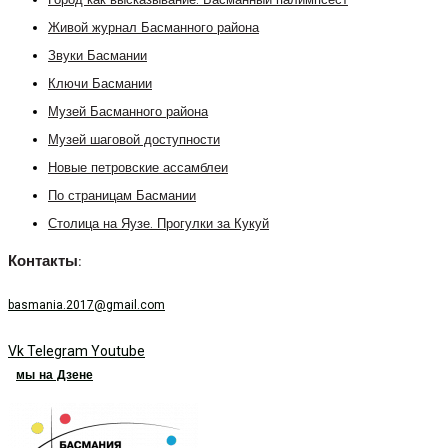
Город как высказывание. Басманный палимпсест
Живой журнал Басманного района
Звуки Басмании
Ключи Басмании
Музей Басманного района
Музей шаговой доступности
Новые петровские ассамблеи
По страницам Басмании
Столица на Яузе. Прогулки за Кукуй
Контакты:
basmania.2017@gmail.com
Vk
Telegram
Youtube
мы на Дзене