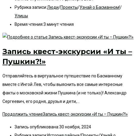
Рубрика записи:
Люди
/
Проекты
/
Узнай о Басманном!
/
Улицы
Время чтения:
3 минут чтения
Запись квест-экскурсии «И ты –
Пушкин?!»
Отправляйтесь в виртуальное путешествие по Басманному
вместе с Ингой Лев, чтобы выяснить все самые интересные
факты о московской жизни Пушкина (и не только)! Александр
Сергеевич, его родня, друзья и дети,…
Продолжить чтение
Запись квест-экскурсии «И ты – Пушкин?!»
Запись опубликована:
30 ноября, 2024
Рубрика записи:
История района
/
Проекты
/
Узнай о