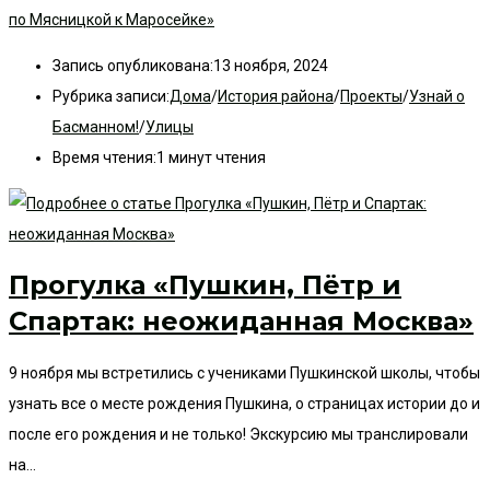
по Мясницкой к Маросейке»
Запись опубликована:
13 ноября, 2024
Рубрика записи:
Дома
/
История района
/
Проекты
/
Узнай о
Басманном!
/
Улицы
Время чтения:
1 минут чтения
Прогулка «Пушкин, Пётр и
Спартак: неожиданная Москва»
9 ноября мы встретились с учениками Пушкинской школы, чтобы
узнать все о месте рождения Пушкина, о страницах истории до и
после его рождения и не только! Экскурсию мы транслировали
на…