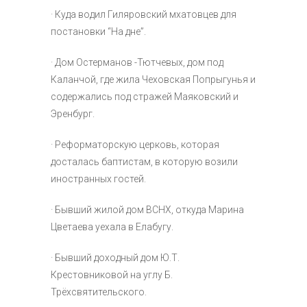
· Куда водил Гиляровский мхатовцев для
постановки “На дне”.
· Дом Остерманов -Тютчевых, дом под
Каланчой, где жила Чеховская Попрыгунья и
содержались под стражей Маяковский и
Эренбург.
· Реформаторскую церковь, которая
досталась баптистам, в которую возили
иностранных гостей.
· Бывший жилой дом ВСНХ, откуда Марина
Цветаева уехала в Елабугу.
· Бывший доходный дом Ю.Т.
Крестовниковой на углу Б.
Трёхсвятительского.