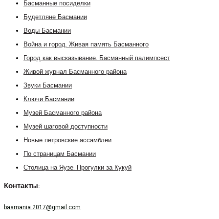
Басманные посиделки
Будетляне Басмании
Воды Басмании
Война и город. Живая память Басманного
Город как высказывание. Басманный палимпсест
Живой журнал Басманного района
Звуки Басмании
Ключи Басмании
Музей Басманного района
Музей шаговой доступности
Новые петровские ассамблеи
По страницам Басмании
Столица на Яузе. Прогулки за Кукуй
Контакты:
basmania.2017@gmail.com