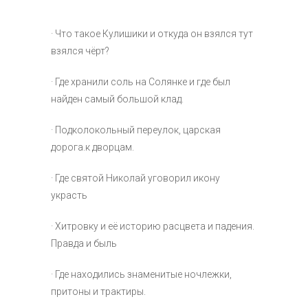
· Что такое Кулишики и откуда он взялся тут
взялся чёрт?
· Где хранили соль на Солянке и где был
найден самый большой клад.
· Подколокольный переулок, царская
дорога.к дворцам.
· Где святой Николай уговорил икону
украсть
· Хитровку и её историю расцвета и падения.
Правда и быль
· Где находились знаменитые ночлежки,
притоны и трактиры.