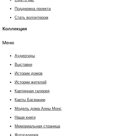
СМИ о нас
Поддержка проекта
Стать волонтером
Коллекция
Меню
Аудиогиды
Выставки
Истории домов
Истории жителей
Картинная галерея
Карты Басмании
Модель дома Анны Монс
Наши книги
Мемориальная страница
Фотогалерея