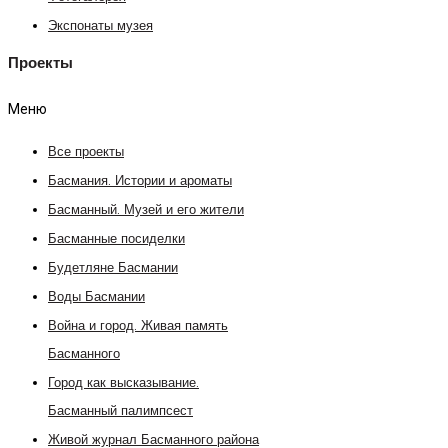
Экспонаты музея
Проекты
Меню
Все проекты
Басмания. Истории и ароматы
Басманный. Музей и его жители
Басманные посиделки
Будетляне Басмании
Воды Басмании
Война и город. Живая память
Басманного
Город как высказывание.
Басманный палимпсест
Живой журнал Басманного района