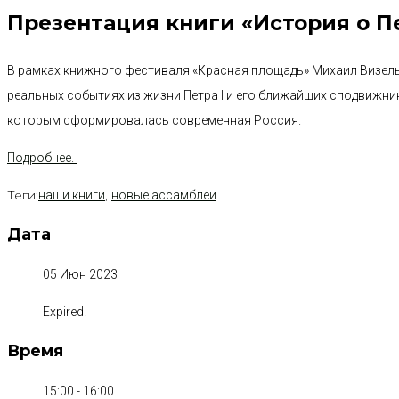
Презентация книги «История о Пе
В рамках книжного фестиваля «Красная площадь» Михаил Визель
реальных событиях из жизни Петра I и его ближайших сподвижни
которым сформировалась современная Россия.
Подробнее.
Теги:
,
наши книги
новые ассамблеи
Дата
05 Июн 2023
Expired!
Время
15:00 - 16:00