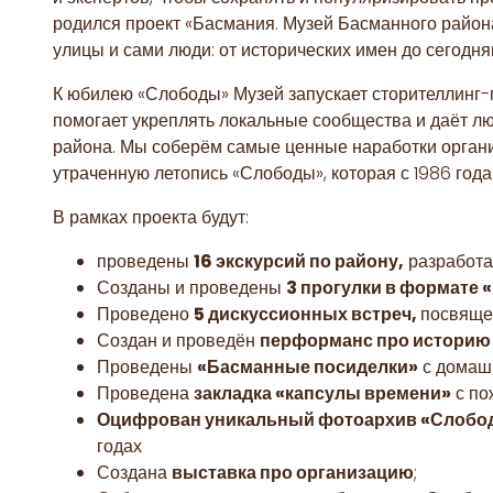
родился проект «Басмания. Музей Басманного района»
улицы и сами люди: от исторических имен до сегодн
К юбилею «Слободы» Музей запускает сторителлинг-п
помогает укреплять локальные сообщества и даёт л
района. Мы соберём самые ценные наработки органи
утраченную летопись «Слободы», которая с 1986 год
В рамках проекта будут:
проведены
16 экскурсий по району,
разработа
Созданы и проведены
3 прогулки в формате 
Проведено
5 дискуссионных встреч,
посвяще
Создан и проведён
перформанс про историю
Проведены
«Басманные посиделки»
с домашн
Проведена
закладка «капсулы времени»
с по
Оцифрован уникальный фотоархив «Слобо
годах
Создана
выставка про организацию
;