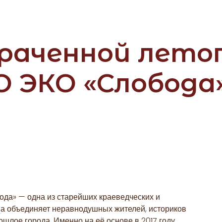
раченной летоп
 ЭКО «Слобода»
ода» — одна из старейших краеведческих и
на объединяет неравнодушных жителей, историков
ошлое города. Именно на её основе в 2017 году