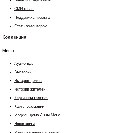
Наши исследования
СМИ о нас
Поддержка проекта
Стать волонтером
Коллекция
Меню
Аудиогиды
Выставки
Истории домов
Истории жителей
Картинная галерея
Карты Басмании
Модель дома Анны Монс
Наши книги
Мемориальная страница