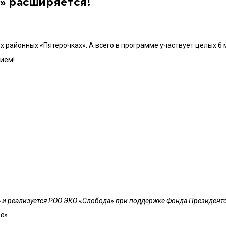
» расширяется!
 районных «Пятёрочках». А всего в программе участвует целых 6 
нием!
 и реализуется РОО ЭКО
«
Слобода
»
при поддержке Фонда Президентс
ве
»
.