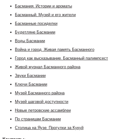
Басмания. Истории и ароматы
Басманный. Музей и его жители
Басманные посиделки
Будетляне Басмании
Воды Басмании
Война и город. Живая память Басманного
Город как высказывание. Басманный палимпсест
Живой журнал Басманного района
Звуки Басмании
Ключи Басмании
Музей Басманного района
Музей шаговой доступности
Новые петровские ассамблеи
По страницам Басмании
Столица на Яузе. Прогулки за Кукуй