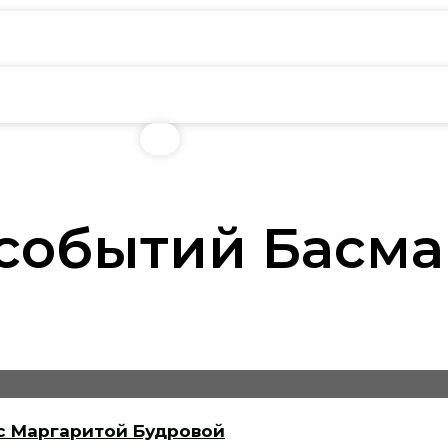
событий Басм
 с Маргаритой Будровой