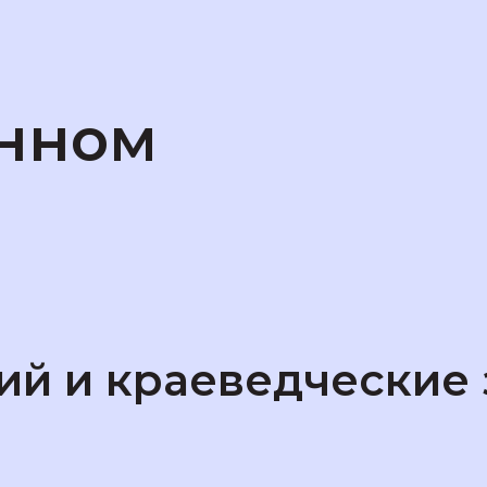
анном
ций и краеведческие