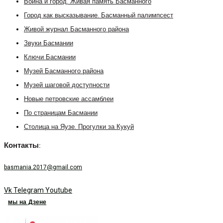
Война и город. Живая память Басманного
Город как высказывание. Басманный палимпсест
Живой журнал Басманного района
Звуки Басмании
Ключи Басмании
Музей Басманного района
Музей шаговой доступности
Новые петровские ассамблеи
По страницам Басмании
Столица на Яузе. Прогулки за Кукуй
Контакты:
basmania.2017@gmail.com
Vk
Telegram
Youtube
мы на Дзене