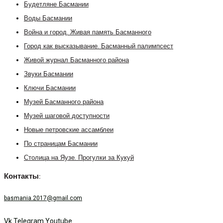
Будетляне Басмании
Воды Басмании
Война и город. Живая память Басманного
Город как высказывание. Басманный палимпсест
Живой журнал Басманного района
Звуки Басмании
Ключи Басмании
Музей Басманного района
Музей шаговой доступности
Новые петровские ассамблеи
По страницам Басмании
Столица на Яузе. Прогулки за Кукуй
Контакты:
basmania.2017@gmail.com
Vk
Telegram
Youtube