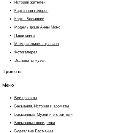
Истории жителей
Картинная галерея
Карты Басмании
Модель дома Анны Монс
Наши книги
Мемориальная страница
Фотогалерея
Экспонаты музея
Проекты
Меню
Все проекты
Басмания. Истории и ароматы
Басманный. Музей и его жители
Басманные посиделки
Будетляне Басмании