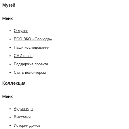
Музей
Меню
О музее
РОО ЭКО «Слобода»
Наши исследования
СМИ о нас
Поддержка проекта
Стать волонтером
Коллекция
Меню
Аудиогиды
Выставки
Истории домов