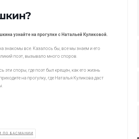
ушкин?
кина узнайте на прогулке с Натальей Куликовой.
а знакомы все. Казалось бы, все мы знаем и его
еликий поэт, вызывало много споров.
ь эти споры, где поэт был крещен, как его жизнь
иходите на прогулку, где Наталья Куликова даст
ы.
И ПО БАСМАНИИ