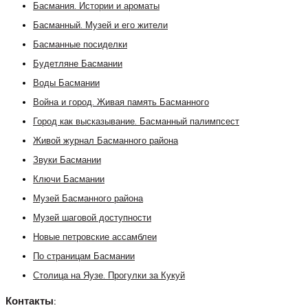
Басмания. Истории и ароматы
Басманный. Музей и его жители
Басманные посиделки
Будетляне Басмании
Воды Басмании
Война и город. Живая память Басманного
Город как высказывание. Басманный палимпсест
Живой журнал Басманного района
Звуки Басмании
Ключи Басмании
Музей Басманного района
Музей шаговой доступности
Новые петровские ассамблеи
По страницам Басмании
Столица на Яузе. Прогулки за Кукуй
Контакты: