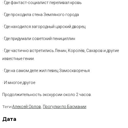
· Где фантаст-социалист переливал кровь
· Где проходила стена Земляного города
· Где находился загородный царский дворец
· Где придумали советский пенициллин
· Где частично встретились Ленин, Королёв, Сахаров и другие
известные гении.
· Где на самом деле жил певец Замоскворечья
· И многое другое
Продолжительность экскурсии около 2 часов.
Теги:
,
Алексей Орлов
Прогулки по Басмании
Дата