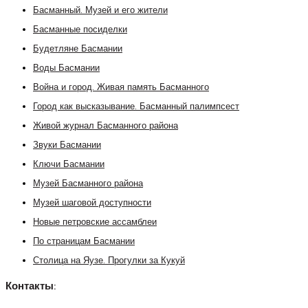
Басманный. Музей и его жители
Басманные посиделки
Будетляне Басмании
Воды Басмании
Война и город. Живая память Басманного
Город как высказывание. Басманный палимпсест
Живой журнал Басманного района
Звуки Басмании
Ключи Басмании
Музей Басманного района
Музей шаговой доступности
Новые петровские ассамблеи
По страницам Басмании
Столица на Яузе. Прогулки за Кукуй
Контакты: