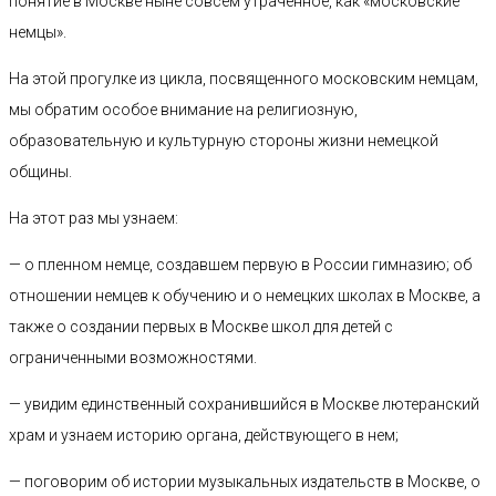
понятие в Москве ныне совсем утраченное, как «московские
немцы».
На этой прогулке из цикла, посвященного московским немцам,
мы обратим особое внимание на религиозную,
образовательную и культурную стороны жизни немецкой
общины.
На этот раз мы узнаем:
— о пленном немце, создавшем первую в России гимназию; об
отношении немцев к обучению и о немецких школах в Москве, а
также о создании первых в Москве школ для детей с
ограниченными возможностями.
— увидим единственный сохранившийся в Москве лютеранский
храм и узнаем историю органа, действующего в нем;
— поговорим об истории музыкальных издательств в Москве, о