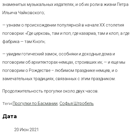
знаменитых музыкальных издателях, и об их роли в жизни Петра
Ильича Чайковского;
— узнаем о происхождении популярной в начале ХХ столетия
поговорки: «Где церковь, там и поп, где казарма, там и клоп, а где
фабрика — там Кноп»;
— увидим готический замок, особняки и доходные дома и
поговорим об архитекторах-немцах, строивших их; — и еще мы
поговорим о Рождестве – любимом празднике немцев, и о
замечательных традициях, связанных с этим праздником.
Продолжительность прогулки около двух часов.
Теги:
,
Прогулки по Басмании
Софья Штробель
Дата
20 Июн 2021