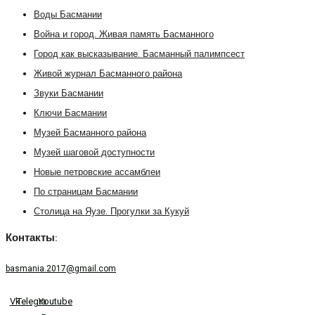
Воды Басмании
Война и город. Живая память Басманного
Город как высказывание. Басманный палимпсест
Живой журнал Басманного района
Звуки Басмании
Ключи Басмании
Музей Басманного района
Музей шаговой доступности
Новые петровские ассамблеи
По страницам Басмании
Столица на Яузе. Прогулки за Кукуй
Контакты:
basmania.2017@gmail.com
Vk
Telegram
Youtube