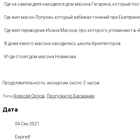
· Где на самом деле находился дом масона Гагарина, который по
· Где жил масон Лопухин, который избежал гонений при Екатерине I
· Где жил переводчик Иоана Масона, про которого упоминают в «
· В доме какого масона находилась школа Архитекторов
· И где стоял дом масона Новикова
Продолжительность экскурсии около 2 часов.
Теги:
,
Алексей Орлов
Прогулки по Басмании
Дата
04 Сен 2021
Expired!