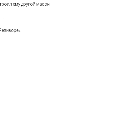
строил ему другой масон
I.
Ревизоре».