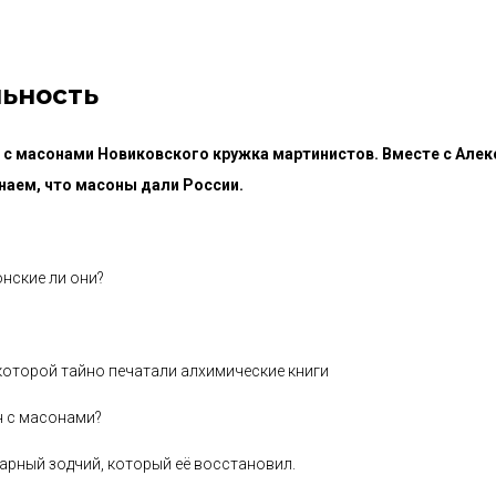
льность
 с масонами Новиковского кружка мартинистов. Вместе с Але
наем, что масоны дали России.
онские ли они?
которой тайно печатали алхимические книги
н с масонами?
дарный зодчий, который её восстановил.