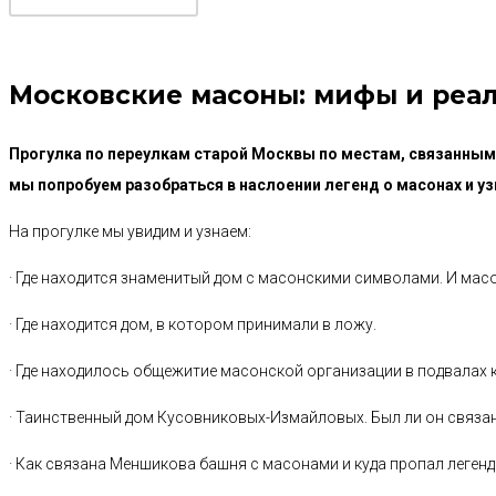
Московские масоны: мифы и реа
Прогулка по переулкам старой Москвы по местам, связанным
мы попробуем разобраться в наслоении легенд о масонах и уз
На прогулке мы увидим и узнаем:
· Где находится знаменитый дом с масонскими символами. И мас
· Где находится дом, в котором принимали в ложу.
· Где находилось общежитие масонской организации в подвалах 
· Таинственный дом Кусовниковых-Измайловых. Был ли он связа
· Как связана Меншикова башня с масонами и куда пропал леген