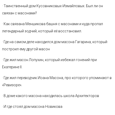
· Таинственный дом Кусовниковых-Измайловых. Был ли он
связан с масонами?
· Как связана Меншикова башня с масонами и куда пропал
легендарный зодчий, который её восстановил.
· Где на самом деле находился дом масона Гагарина, который
построил ему другой масон
· Где жил масон Лопухин, который избежал гонений при
Екатерине II.
· Где жил переводчик Иоана Масона, про которого упоминают в
«Ревизоре».
· В доме какого масона находилась школа Архитекторов
· И где стоял дом масона Новикова