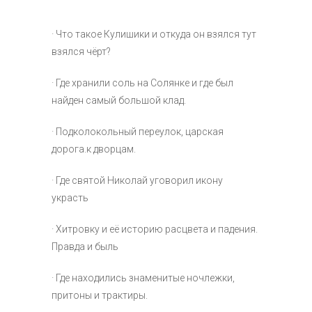
· Что такое Кулишики и откуда он взялся тут
взялся чёрт?
· Где хранили соль на Солянке и где был
найден самый большой клад.
· Подколокольный переулок, царская
дорога.к дворцам.
· Где святой Николай уговорил икону
украсть
· Хитровку и её историю расцвета и падения.
Правда и быль
· Где находились знаменитые ночлежки,
притоны и трактиры.