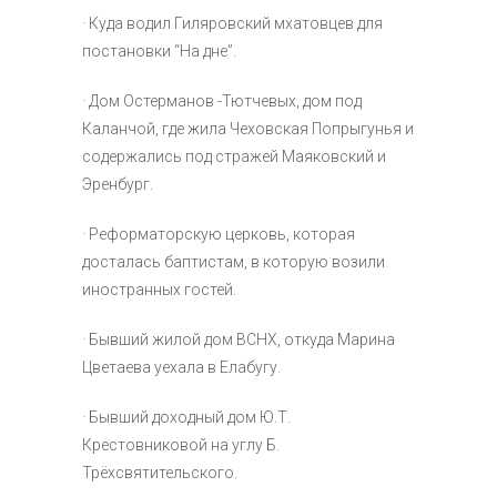
· Куда водил Гиляровский мхатовцев для
постановки “На дне”.
· Дом Остерманов -Тютчевых, дом под
Каланчой, где жила Чеховская Попрыгунья и
содержались под стражей Маяковский и
Эренбург.
· Реформаторскую церковь, которая
досталась баптистам, в которую возили
иностранных гостей.
· Бывший жилой дом ВСНХ, откуда Марина
Цветаева уехала в Елабугу.
· Бывший доходный дом Ю.Т.
Крестовниковой на углу Б.
Трёхсвятительского.