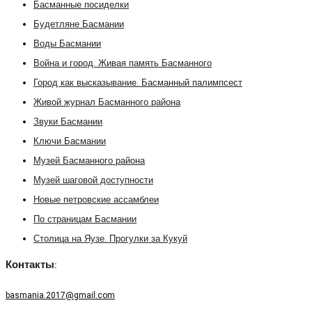
Басманные посиделки
Будетляне Басмании
Воды Басмании
Война и город. Живая память Басманного
Город как высказывание. Басманный палимпсест
Живой журнал Басманного района
Звуки Басмании
Ключи Басмании
Музей Басманного района
Музей шаговой доступности
Новые петровские ассамблеи
По страницам Басмании
Столица на Яузе. Прогулки за Кукуй
Контакты:
basmania.2017@gmail.com