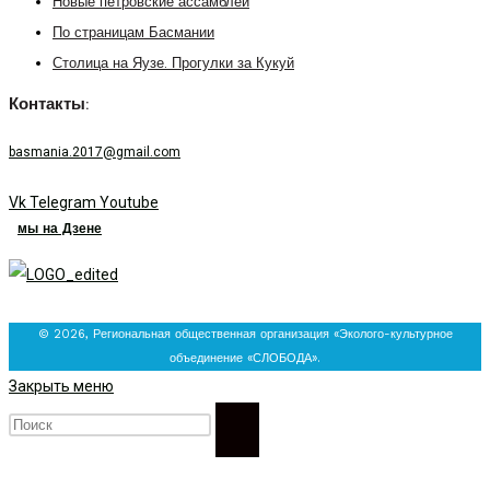
Новые петровские ассамблеи
По страницам Басмании
Столица на Яузе. Прогулки за Кукуй
Контакты:
basmania.2017@gmail.com
Vk
Telegram
Youtube
мы на Дзене
© 2026, Региональная общественная организация «Эколого-культурное
объединение «СЛОБОДА».
Закрыть меню