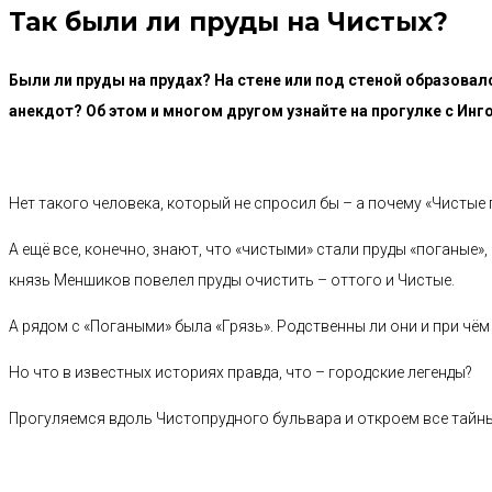
Так были ли пруды на Чистых?
Были ли пруды на прудах? На стене или под стеной образовалс
анекдот? Об этом и многом другом узнайте на прогулке с Инго
Нет такого человека, который не спросил бы – а почему «Чистые 
А ещё все, конечно, знают, что «чистыми» стали пруды «поганые»
князь Меншиков повелел пруды очистить – оттого и Чистые.
А рядом с «Погаными» была «Грязь». Родственны ли они и при чём
Но что в известных историях правда, что – городские легенды?
Прогуляемся вдоль Чистопрудного бульвара и откроем все тайны