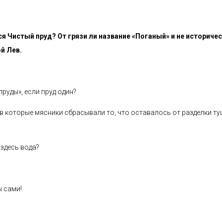
я Чистый пруд? От грязи ли название «Поганый» и не историчес
й Лев.
пруды», если пруд один?
, в которые мясники сбрасывали то, что оставалось от разделки ту
 здесь вода?
 сами!