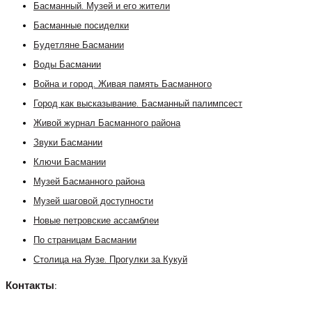
Басманный. Музей и его жители
Басманные посиделки
Будетляне Басмании
Воды Басмании
Война и город. Живая память Басманного
Город как высказывание. Басманный палимпсест
Живой журнал Басманного района
Звуки Басмании
Ключи Басмании
Музей Басманного района
Музей шаговой доступности
Новые петровские ассамблеи
По страницам Басмании
Столица на Яузе. Прогулки за Кукуй
Контакты: