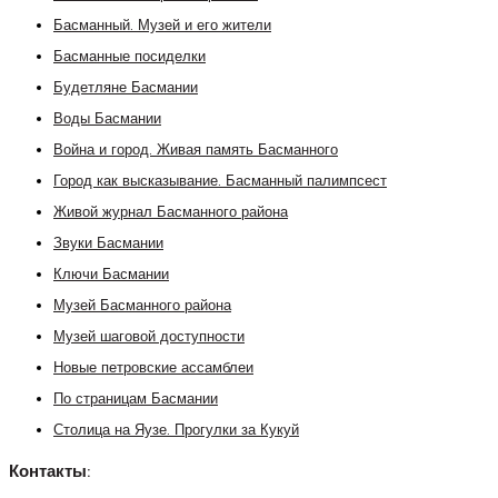
Басманный. Музей и его жители
Басманные посиделки
Будетляне Басмании
Воды Басмании
Война и город. Живая память Басманного
Город как высказывание. Басманный палимпсест
Живой журнал Басманного района
Звуки Басмании
Ключи Басмании
Музей Басманного района
Музей шаговой доступности
Новые петровские ассамблеи
По страницам Басмании
Столица на Яузе. Прогулки за Кукуй
Контакты: