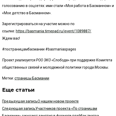
голосованию в соцсетях: ими стали «Моя работа в Басманном» и
«Мое детство в Басманном».
Зарегистрироваться на участие можно по
ссылке:
https://basmania.timepad.ru/event/1089887/
.
Ждем вас!
#постраницамбасмании #basmaniaspages
Проект реализуется РОО ЭКО «Слобода» при поддержке Комитета
общественных связей и молодежной политики города Москвы.
Метки
:
страницы Басмании
Еще статьи
Предыдущая запись
О нашем новом проекте
Следующая запись
Участников проекта «По страницам
Басмании» ожидают занятия в формате плэйбэк театра