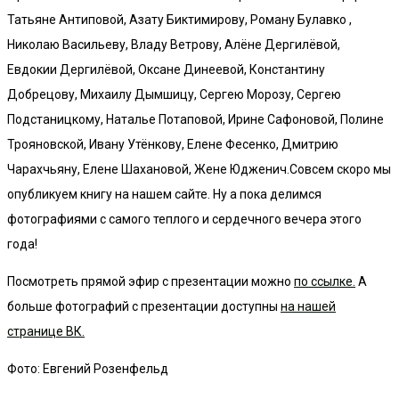
Татьяне Антиповой, Азату Биктимирову, Роману Булавко ,
Николаю Васильеву, Владу Ветрову, Алёне Дергилёвой,
Евдокии Дергилёвой, Оксане Динеевой, Константину
Добрецову, Михаилу Дымшицу, Сергею Морозу, Сергею
Подстаницкому, Наталье Потаповой, Ирине Сафоновой, Полине
Трояновской, Ивану Утёнкову, Елене Фесенко, Дмитрию
Чарахчьяну, Елене Шахановой, Жене Юдженич.Совсем скоро мы
опубликуем книгу на нашем сайте. Ну а пока делимся
фотографиями с самого теплого и сердечного вечера этого
года!
Посмотреть прямой эфир с презентации можно
по ссылке.
А
больше фотографий с презентации доступны
на нашей
странице ВК.
Фото: Евгений Розенфельд