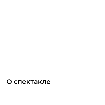
Театрализованная
экскурсия
«Реформы Петра I»
О спектакле