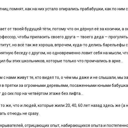
тниц помнят, как на них устало опирались прабабушки, как по ним 
ает от твоей будущей тёти, потому что он дёрнул её за косички, а о
офессор, чтобы приласить своего друга — твоего деда — прогулять
итут, но всё так же хороша, впрочем, куда-то делись барельефы с
иятную беседу с другом, но одновременно ловит себя на мысли, ч
ил бы этих школьников, которые только что промчались в арке…
с нами живут те, кто видел то, о чём мы даже и не слышали, мы з
аем в прятки за огромными деревьями, посаженными юными бабушк
т до сих пор на четвёртом этаже без лифта…
о же, что и людей, которые жили 20, 40, 60 лет назад здесь же (а 
ать отнюдь не сразу.
открывателей, отрицающих опыт, набирающихся опыта и постепен