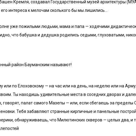
 башен Кремля, создавал Государственный музей архитектуры (МУАР
з его интереса к мелочам сколького бы мы лишились…
полне уже пожилыми людьми, мама и папа — ходячими дидактичес
дно, что бабушка и дедушка родились седыми, глуховатыми, нико
манный район Бауманским называют!
у или по Елоховскому — на час или на день, на неделю или на Арму
 своим. Ты находишь удивительные места в соседних дворах и дале
 говорят, палат самого Мазепы — или, если сбегаешь за пределы 
новки. Тебя забавляют странные кирпичные и панельные построй
ерики, обнаруживаешь, что Милютинских скверов — целых два, и т
елепостей