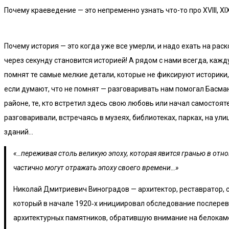
Почему краеведение — это непременно узнать что-то про XVIII, XI
Почему история — это когда уже все умерли, и надо ехать на рас
через секунду становится историей! А рядом с нами всегда, каж
помнят те самые мелкие детали, которые не фиксируют историк
если думают, что не помнят — разговаривать нам помогал Басман
районе, те, кто встретил здесь свою любовь или начал самостоят
разговаривали, встречаясь в музеях, библиотеках, парках, на у
зданий…
«…переживая столь великую эпоху, которая явится гранью в отн
частично могут отражать эпоху своего времени…»
Николай Дмитриевич Виноградов — архитектор, реставратор, с
который в начале 1920‐х инициировал обследование послере
архитектурных памятников, обратившую внимание на белокам