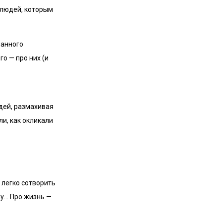
 людей, которым
манного
го — про них (и
ядей, размахивая
ли, как окликали
 легко сотворить
му… Про жизнь —