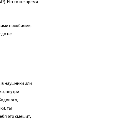
). И в то же время
кими пособиями,
гда не
, в наушники или
ко, внутри
Садового,
ки, ты
ебя это смешит,