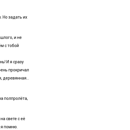
. Но задать их
шлого, и не
ём с тобой
ь! И я сразу
арень прокричал
ая, деревянная…
на полпролёта,
на свете с её
 я помню.