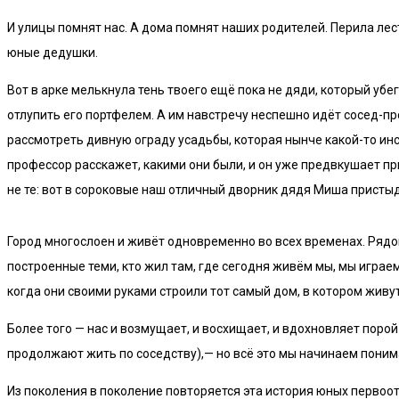
И улицы помнят нас. А дома помнят наших родителей. Перила лес
юные дедушки.
Вот в арке мелькнула тень твоего ещё пока не дяди, который убег
отлупить его портфелем. А им навстречу неспешно идёт сосед-пр
рассмотреть дивную ограду усадьбы, которая нынче какой-то инст
профессор расскажет, какими они были, и он уже предвкушает пр
не те: вот в сороковые наш отличный дворник дядя Миша пристыд
Город многослоен и живёт одновременно во всех временах. Рядом 
построенные теми, кто жил там, где сегодня живём мы, мы игр
когда они своими руками строили тот самый дом, в котором живу
Более того — нас и возмущает, и восхищает, и вдохновляет порой т
продолжают жить по соседству),— но всё это мы начинаем поним
Из поколения в поколение повторяется эта история юных перво