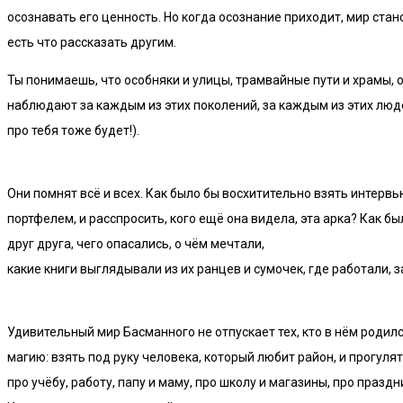
осознавать его ценность. Но когда осознание приходит, мир ст
есть что рассказать другим.
Ты понимаешь, что особняки и улицы, трамвайные пути и храмы, 
наблюдают за каждым из этих поколений, за каждым из этих людей.
про тебя тоже будет!).
Они помнят всё и всех. Как было бы восхитительно взять интервь
портфелем, и расспросить, кого ещё она видела, эта арка? Как б
друг друга, чего опасались, о чём мечтали,
какие книги выглядывали из их ранцев и сумочек, где работали, з
Удивительный мир Басманного не отпускает тех, кто в нём родилс
магию: взять под руку человека, который любит район, и прогуля
про учёбу, работу, папу и маму, про школу и магазины, про празд