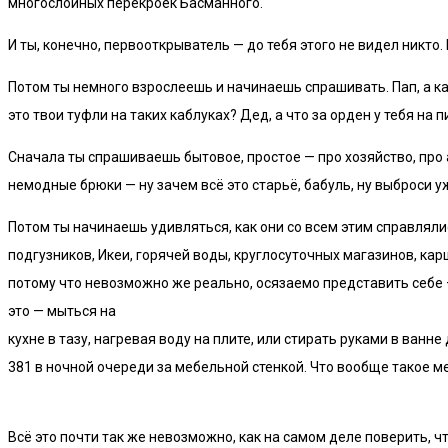
многослойных перекроек Басманного.
И ты, конечно, первооткрыватель — до тебя этого не видел никто
Потом ты немного взрослеешь и начинаешь спрашивать. Пап, а ка
это твои туфли на таких каблуках? Дед, а что за орден у тебя на 
Сначала ты спрашиваешь бытовое, простое — про хозяйство, про 
немодные брюки — ну зачем всё это старьё, бабуль, ну выброси уж
Потом ты начинаешь удивляться, как они со всем этим справлял
подгузников, Икеи, горячей воды, круглосуточных магазинов, ка
потому что невозможно же реально, осязаемо представить себе 
это — мыться на
кухне в тазу, нагревая воду на плите, или стирать руками в ван
381 в ночной очереди за мебельной стенкой. Что вообще такое м
Всё это почти так же невозможно, как на самом деле поверить, ч