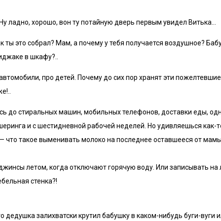
. Ну ладно, хорошо, вон ту потайную дверь первым увидел Витька…
к ты это собрал? Мам, а почему у тебя получается воздушное? Баб
пиджаке в шкафу?..
автомобили, про детей. Почему до сих пор хранят эти пожелтевшие
е!..
ись до стиральных машин, мобильных телефонов, доставки еды, о
ршеринга и с шестидневной рабочей неделей. Но удивляешься как-т
— что такое выменивать молоко на последнее оставшееся от мамы
не джинсы летом, когда отключают горячую воду. Или записывать н
ебельная стенка?!
то дедушка залихватски крутил бабушку в каком-нибудь буги-вуги 