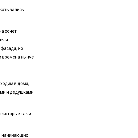
скатывались
на хочет
ся и
 фасада, но
то времена нынче
аходим в дома,
ами и дедушками,
некоторые так и
но начинающих