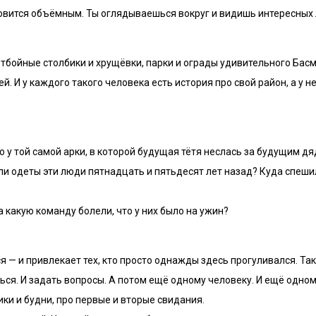
ановится объёмным. Ты оглядываешься вокруг и видишь интересных
отбойные столбики и хрущёвки, парки и ограды удивительного Бас
 И у каждого такого человека есть история про свой район, а у не
ю у той самой арки, в которой будущая тётя неслась за будущим д
ыли одеты эти люди пятнадцать и пятьдесят лет назад? Куда спеши
а какую команду болели, что у них было на ужин?
я — и привлекает тех, кто просто однажды здесь прогуливался. Так
ться. И задать вопросы. А потом ещё одному человеку. И ещё одно
ники и будни, про первые и вторые свидания.