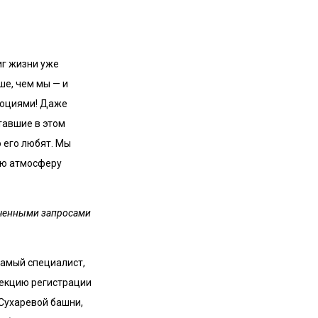
иг жизни уже
ше, чем мы — и
люциями! Даже
тавшие в этом
о его любят. Мы
ную атмосферу
ниченными запросами
самый специалист,
секцию регистрации
Сухаревой башни,