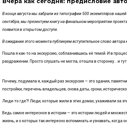
Вчера как сегодня: предисловие авт
В конце августа мы забрали из типографии 500 экземпляров нашей 
сентября, мы презентуем книгу на финальном мероприятии проект
появится в открытом доступе.
В ожидании этого момента публикуем вступительное слово автора к
Пошла я как-то на экскурсию, соблазнившись её темой. И в проц
раздражении. Просто слушать не могла, отошла в сторонку… и тут
Почему, подумала я, каждый раз экскурсия — это здания, памятни
постройки, перечень владельцев, снова даты, сроки, историческо
Люди-то где?! Люди, которые жили в этих домах, ухаживали за эти
Ведь самое интересное в истории — это истории людей и множест
жизнь, и о которых так интересно вспоминать и узнавать, когда о