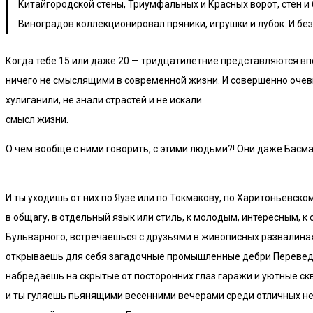
Китайгородской стены, Триумфальных и Красных ворот, стен и
Виноградов коллекционировал пряники, игрушки и лубок. И бе
Когда тебе 15 или даже 20 — тридцатилетние представляются в
ничего не смыслящими в современной жизни. И совершенно очеви
хулиганили, не знали страстей и не искали
смысл жизни.
О чём вообще с ними говорить, с этими людьми?! Они даже Бас
И ты уходишь от них по Яузе или по Токмакову, по Харитоньевском
в общагу, в отдельный язык или стиль, к молодым, интересным, к
Бульварного, встречаешься с друзьями в живописных развалинах,
открываешь для себя загадочные промышленные дебри Переведе
набредаешь на скрытые от посторонних глаз гаражи и уютные скв
и ты гуляешь пьянящими весенними вечерами среди отличных н