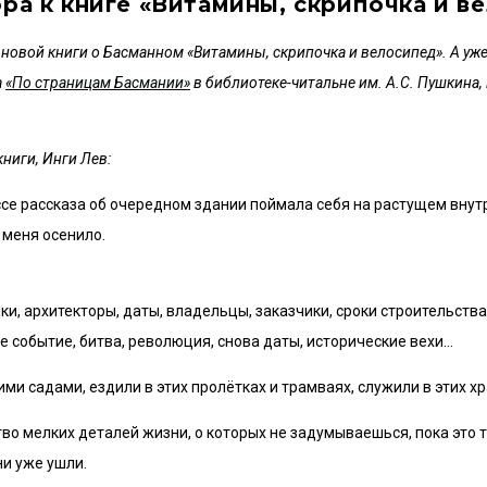
ора к книге «Витамины, скрипочка и в
новой книги о Басманном «Витамины, скрипочка и велосипед». А уже
а
«По страницам Басмании»
в библиотеке-читальне им. А.С. Пушкина, 
ниги, Инги Лев:
ессе рассказа об очередном здании поймала себя на растущем вну
 меня осенило.
ки, архитекторы, даты, владельцы, заказчики, сроки строительства
е событие, битва, революция, снова даты, исторические вехи…
ми садами, ездили в этих пролётках и трамваях, служили в этих хр
во мелких деталей жизни, о которых не задумываешься, пока это 
ни уже ушли.