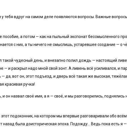
и у тебя вдруг на самом деле появляются вопросы. Важные вопросы
ое пособие, а потом — как на пыльный экспонат бессмысленного про
нается с них, а ты ничего не смыслишь, устаревшее создание — о ч
такой чудесный день, и внезапно полил дождь — настоящий ливен
е — и раскрыл надо мной свой зонт. А ливень всё усиливался, и п
— да, вот он, этот подъезд, и дверь всё такая же высокая, тяжёл
ая красивая ручка!
 и он назвал своё имя, а я — своё, и мы разговорились, поднялись 
, этот подоконник, на котором мы впервые разговаривали обо всём 
ет назад была доисторическая эпоха. Подожду… Ведь пока есть я —