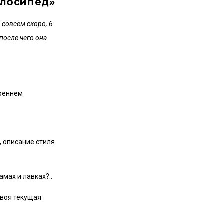
елосипед»
 совсем скоро, 6
после чего она
треннем
, описание стиля
амах и лавках?..
твоя текущая