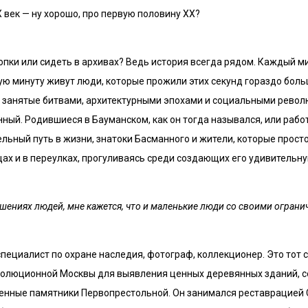
X век — ну хорошо, про первую половину XX?
копки или сидеть в архивах? Ведь история всегда рядом. Каждый м
дую минуту живут люди, которые прожили этих секунд гораздо боль
и, занятые битвами, архитектурными эпохами и социальными рево
ный. Родившиеся в Бауманском, как он тогда назывался, или рабо
ельный путь в жизни, знатоки Басманного и жители, которые прост
лицах и в переулках, прогуливаясь среди создающих его удивитель
ошениях людей, мне кажется, что и маленькие люди со своими огра
пециалист по охране наследия, фотограф, коллекционер. Это тот 
волюционной Москвы для выявления ценных деревянных зданий, 
енные памятники Первопрестольной. Он занимался реставрацией 