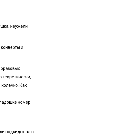
ушка, неужели
 конверты и
дноразовых
о теоретически,
 колечко. Как
а ладошке номер
или подкидывал в