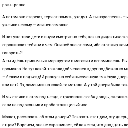
рок-н-ролле.
А потом они стареют, теряют память, уходят. А ты взрослеешь — 
уже или некому — или невозможно.
И вот уже твои дети и внуки смотрят на тебя, как на дидактическ
спрашивают тебя ни о чём. Они всё знают сами, ибо этот мир начи
говорить?!
А ты идёшь привычным маршрутом в магазин и вспоминаешь. Был 
промокла. Но тут какой-то молодой человек вдруг подбежал ко мн
— бежим в подъезд! И рванул на себя высоченную тяжёлую дверь 
или нет? Эх, заменили на какой-то металл. А у той двери была так
И мы стояли в этом подъезде, отряхивали с себя дождь, смеялись,
сели на подоконник и проболтали целый час…
Может, рассказать об этом дочери? Показать этот дом, эту дверь
отцом? Впрочем, она не спрашивает, ей кажется, что двадцать л