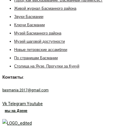
Город как высказывание. Басманный палимпсест
Живой журнал Басманного района
Звуки Басмании
Ключи Басмании
Музей Басманного района
Музей шаговой доступности
Новые петровские ассамблеи
По страницам Басмании
Столица на Яузе. Прогулки за Кукуй
Контакты:
basmania.2017@gmail.com
Vk
Telegram
Youtube
мы на Дзене