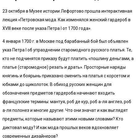
23 октября в Музее истории Лефортово прошла интерактивная
лекция «Петровская мода. Как изменялся женский гардероб в
XVIII веке после указа Петра I от 1700 года».
4 января 1700 г. в Москве под барабанный бой был объявлен
указ Петра I об упразднении старомодного русского платья. Те,
кто не подчинятся приказу будут платить «пошлину деньгами, а
платье (старомодное) резать и драть». Просторные наряды
княгинь и боярынь приказано сменить на платья с корсетом и
юбками до щиколоток. В обиход русских женщин для
обозначения предметов гардероба начинают входить
французские термины: мантуя, роб де кур, роб а-ля англез, роб
а-ля полонез и многие другие. Что они значат и как выглядят
предметы, которые называют этими новыми словами? Кто
диктовал моду? И как мода прошлых веков вдохновляет
современных дизайнеров?