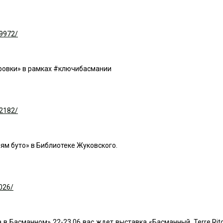
89972/
кровки» в рамках #ключибасмании
92182/
ям буто» в Библиотеке Жуковского.
026/
 Басманном» 22-23.06 вас ждет выставка «Басманный. Terre Ritor