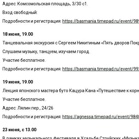
Адрес: Комсомольская площадь, 3/30 с1.
Вход свободный:
Подробности и регистрация:
https://basmania.timepad.ru/event/9
18 июня, 19.00
Танцевальная экскурсия с Сергеем Никитиным «Пять дворов По
Слушаем музыку, танцуем, изучаем город.
Участие бесплатное.
Подробности и регистрация:
https://basmania.timepad.ru/event/9
19 июня, 19.00
Лекция японского мастера буто Кацура Кана «Путешествие к корн
Участие бесплатное.
Адрес: Лялин пер., 24/26
Подробности и регистрация:
https://agnessa.timepad.ru/event/984
23 июня, с 13.00
В рамках музыкального фестиваля в Усадьбе Струйских «Музыка в