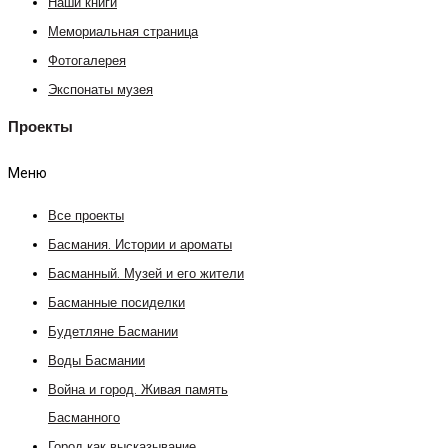
Наши книги
Мемориальная страница
Фотогалерея
Экспонаты музея
Проекты
Меню
Все проекты
Басмания. Истории и ароматы
Басманный. Музей и его жители
Басманные посиделки
Будетляне Басмании
Воды Басмании
Война и город. Живая память
Басманного
Город как высказывание.