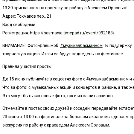
13.30 приглашаем на прогулку по району с Алексеем Орловым!
Адрес: Токмаков пер., 21
Вход свободный.
Регистрация:
https://basmania.timepad.ru/event/992183/
ВНИМАНИЕ: Фото-флешмоб
#
музыкавбасманном
! В поддержку
творческую акцию. Итоги ее будут подведены на фестивале
Правила участия просты:
До 15 июня публикуйте в соцсетях фото с #музыкавбасманном 
Что за фото: с музыкальных акций и концертов в районе, а так ж
Это могут быть как новые фото, так и из ваших архивов.
Отмечайте в постах своих друзей и соседей, передавайте эстафе
23 июня в 13.00 на фестивале на большом экране мы сделаем п
экскурсия по району с краеведом Алексеем Орловым.