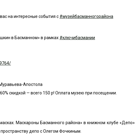
 вас на интересные события c
#
музейбасманногорайона
ушкин в Басманном» в рамках
#
ключибасмании
89764/
й Муравьева-Апостола
60% скидкой — всего 150 р! Оплата музею при посещении.
асках. Маскароны Басманного района» в книжном клубе «Депо» 
о пространству депо с Олегом Фочкиным.