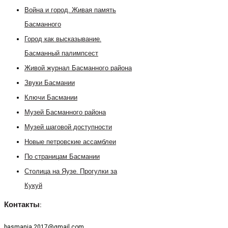
Война и город. Живая память
Басманного
Город как высказывание.
Басманный палимпсест
Живой журнал Басманного района
Звуки Басмании
Ключи Басмании
Музей Басманного района
Музей шаговой доступности
Новые петровские ассамблеи
По страницам Басмании
Столица на Яузе. Прогулки за
Кукуй
Контакты:
basmania.2017@gmail.com