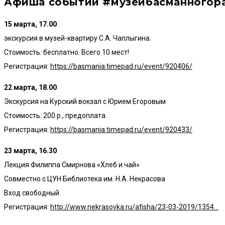
Афиша событий #музейбасманногора
15 марта, 17.00
экскурсия в музей-квартиру С.А. Чаплыгина.
Стоимость: бесплатно. Всего 10 мест!
Регистрация:
https://basmania.timepad.ru/event/920406/
22 марта, 18.00
Экскурсия на Курский вокзал с Юрием Егоровым
Стоимость: 200 р., предоплата.
Регистрация:
https://basmania.timepad.ru/event/920433/
23 марта, 16.30
Лекция Филиппа Смирнова «Хлеб и чай»
Совместно с ЦУН Библиотека им. Н.А. Некрасова
Вход свободный.
Регистрация:
http://www.nekrasovka.ru/afisha/23-03-2019/1354…