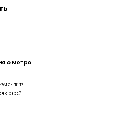
ть
ия о метро
кем были те
ая о своей