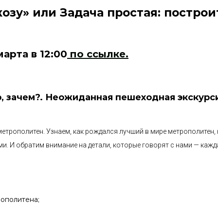
козу» или Задача простая: построи
арта в 12:00
по ссылке.
ор, зачем?. Неожиданная пешеходная экскурс
трополитен. Узнаем, как рождался лучший в мире метрополитен, 
ми. И обратим внимание на детали, которые говорят с нами — кажд
рополитена;