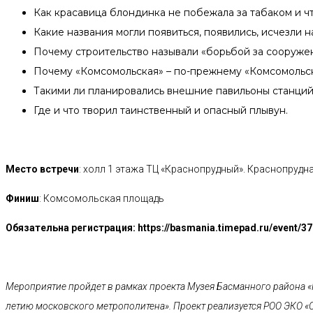
Как красавица блондинка не побежала за табаком и чт
Какие названия могли появиться, появились, исчезли н
Почему строительство называли «борьбой за сооруже
Почему «Комсомольская» – по-прежнему «Комсомольск
Такими ли планировались внешние павильоны станций,
Где и что творил таинственный и опасный плывун.
Место встречи
: холл 1 этажа ТЦ «Краснопрудный». Краснопрудна
Финиш
: Комсомольская площадь
Обязательна регистрация: https://basmania.timepad.ru/event/3
Мероприятие пройдет в рамках проекта Музея Басманного района «
летию московского метрополитена». Проект реализуется РОО ЭКО «