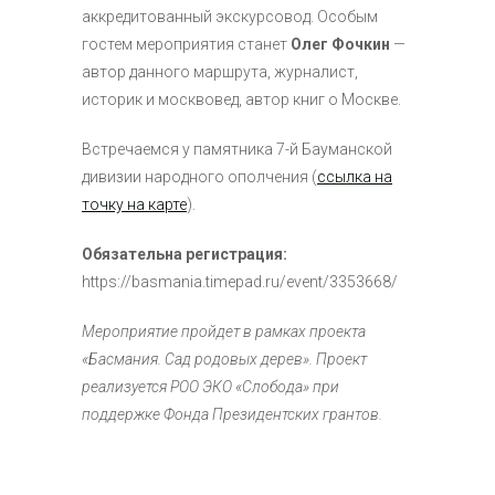
аккредитованный экскурсовод. Особым
гостем мероприятия станет
Олег Фочкин
—
автор данного маршрута, журналист,
историк и москвовед,
автор книг о Москве.
Встречаемся у памятника 7-й Бауманской
дивизии народного ополчения (
ссылка на
точку на карте
).
Обязательна регистрация:
https://basmania.timepad.ru/event/3353668/
Мероприятие пройдет в рамках проекта
«Басмания. Сад родовых дерев». Проект
реализуется РОО ЭКО «Слобода» при
поддержке Фонда Президентских грантов.