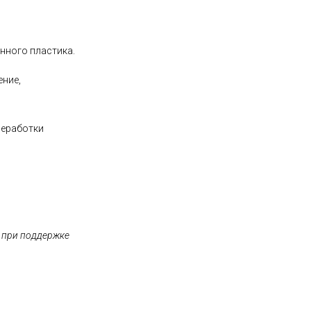
анного пластика.
ение,
реработки
» при поддержке