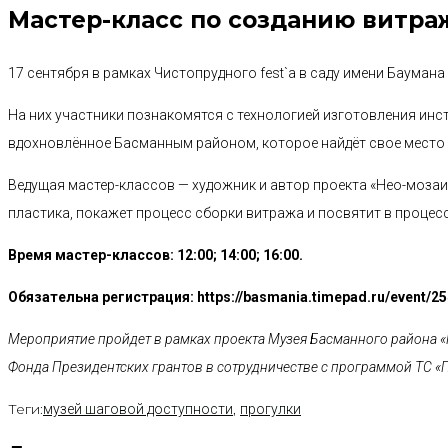
Мастер-класс по созданию витра
17 сентября в рамках Чистопрудного fest`а в саду имени Бауман
На них участники познакомятся с технологией изготовления инс
вдохновлённое Басманным районом, которое найдёт свое место 
Ведущая мастер-классов — художник и автор проекта «Нео-мозаи
пластика, покажет процесс сборки витража и посвятит в процес
Время мастер-классов: 12:00; 14:00; 16:00.
Обязательна регистрация: https://basmania.timepad.ru/event/2
Мероприятие пройдет в рамках проекта Музея Басманного района «
Фонда Президентских грантов в сотрудничестве с программой ТС «П
Теги:
,
музей шаговой доступности
прогулки