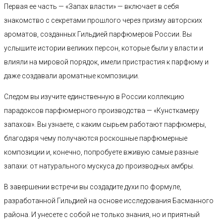
Первая ее часть — «Запах власти» — включает в себя
знакомство с секретами прошлого через призму авторских
ароматов, созданных Гильдией парфюмеров России. Вы
услышите истории великих персон, которые были у власти и
влияли на мировой порядок, имели пристрастия к парфюму и
даже создавали ароматные композиции.
Следом вы изучите единственную в России коллекцию
парадоксов парфюмерного производства — «Кунсткамеру
запахов». Вы узнаете, с каким сырьем работают парфюмеры,
благодаря чему получаются роскошные парфюмерные
композиции и, конечно, попробуете вживую самые разные
запахи: от натурального мускуса до производных амбры.
В завершении встречи вы создадите духи по формуле,
разработанной Гильдией на основе исследования Басманного
района. И унесете с собой не только знания, но и приятный