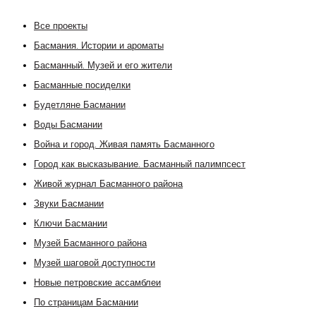
Все проекты
Басмания. Истории и ароматы
Басманный. Музей и его жители
Басманные посиделки
Будетляне Басмании
Воды Басмании
Война и город. Живая память Басманного
Город как высказывание. Басманный палимпсест
Живой журнал Басманного района
Звуки Басмании
Ключи Басмании
Музей Басманного района
Музей шаговой доступности
Новые петровские ассамблеи
По страницам Басмании