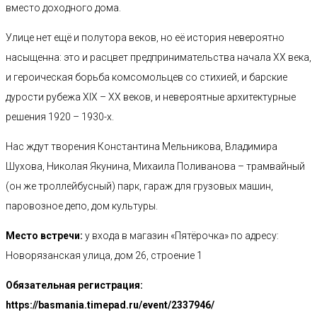
вместо доходного дома.
Улице нет ещё и полутора веков, но её история невероятно
насыщенна: это и расцвет предпринимательства начала XX века,
и героическая борьба комсомольцев со стихией, и барские
дурости рубежа XIX – XX веков, и невероятные архитектурные
решения 1920 – 1930-х.
Нас ждут творения Константина Мельникова, Владимира
Шухова, Николая Якунина, Михаила Поливанова – трамвайный
(он же троллейбусный) парк, гараж для грузовых машин,
паровозное депо, дом культуры.
Место встречи:
у входа в
магазин «Пятёрочка» по адресу:
Новорязанская улица, дом 26, строение 1
Обязательная регистрация:
https://basmania.timepad.ru/event/2337946/