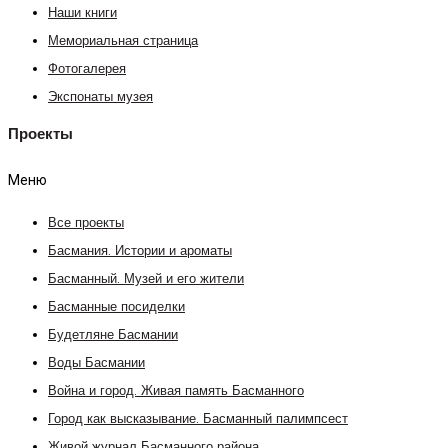
Наши книги
Мемориальная страница
Фотогалерея
Экспонаты музея
Проекты
Меню
Все проекты
Басмания. Истории и ароматы
Басманный. Музей и его жители
Басманные посиделки
Будетляне Басмании
Воды Басмании
Война и город. Живая память Басманного
Город как высказывание. Басманный палимпсест
Живой журнал Басманного района