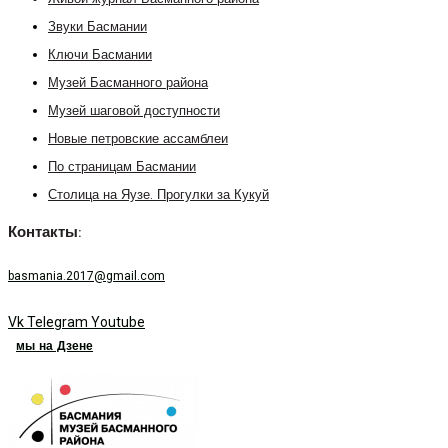
Звуки Басмании
Ключи Басмании
Музей Басманного района
Музей шаговой доступности
Новые петровские ассамблеи
По страницам Басмании
Столица на Яузе. Прогулки за Кукуй
Контакты:
basmania.2017@gmail.com
Vk
Telegram
Youtube
мы на Дзене