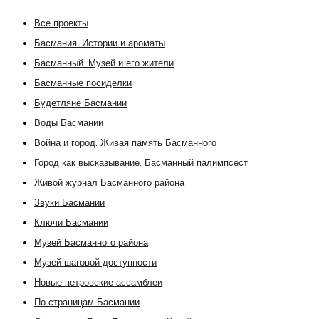
Все проекты
Басмания. Истории и ароматы
Басманный. Музей и его жители
Басманные посиделки
Будетляне Басмании
Воды Басмании
Война и город. Живая память Басманного
Город как высказывание. Басманный палимпсест
Живой журнал Басманного района
Звуки Басмании
Ключи Басмании
Музей Басманного района
Музей шаговой доступности
Новые петровские ассамблеи
По страницам Басмании