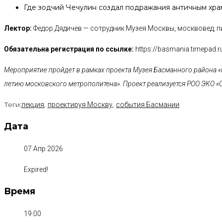
Где зодчий Чечулин создал подражания античным хра
Лектор:
Федор Дядичев — сотрудник Музея Москвы, москвовед, п
Обязательна регистрация по ссылке:
https://basmania.timepad.
Мероприятие пройдет в рамках проекта Музея Басманного района «
летию московского метрополитена». Проект реализуется РОО ЭКО «
Теги:
,
,
лекция
проектируя Москву
события Басмании
Дата
07 Апр 2026
Expired!
Время
19:00