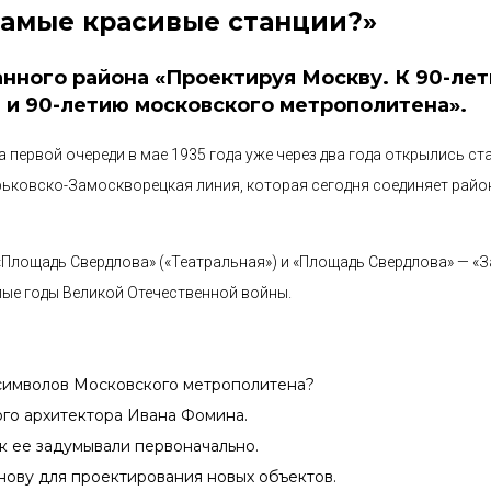
Самые красивые станции?»
нного района «Проектируя Москву. К 90-ле
 и 90-летию московского метрополитена».
первой очереди в мае 1935 года уже через два года открылись ст
Горьковско-Замоскворецкая линия, которая сегодня соединяет райо
 «Площадь Свердлова» («Театральная») и «Площадь Свердлова» — «З
лые годы Великой Отечественной войны.
 символов Московского метрополитена?
ого архитектора Ивана Фомина.
ак ее задумывали первоначально.
нову для проектирования новых объектов.