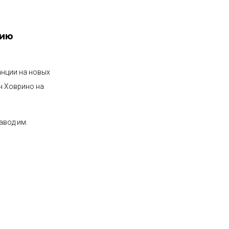
тию
анции на новых
н Ховрино на
авод им.