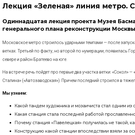
Лекция «Зеленая» линия метро. 
Одиннадцатая лекция проекта Музея Басма
генерального плана реконструкции Москвы
Московское метро строилось ударными темпами — после запуска 
ветках. Третьей по факту, но второй по нумерации, появилась 
севере и район Братеево на юге.
На встрече речь пойдет про первые два участка ветки: «Сокол» —
Сталина» («Автозаводская»). Причем последний строился в тяже
Мы узнаем:
Какой тандем художника и мозаичиста стал одним из
Какая станция стала последней работой прославленн
Почему станция «Павелецкая» получилась не такой, к
Конструкцию какой станции впоследствии взяли за ос