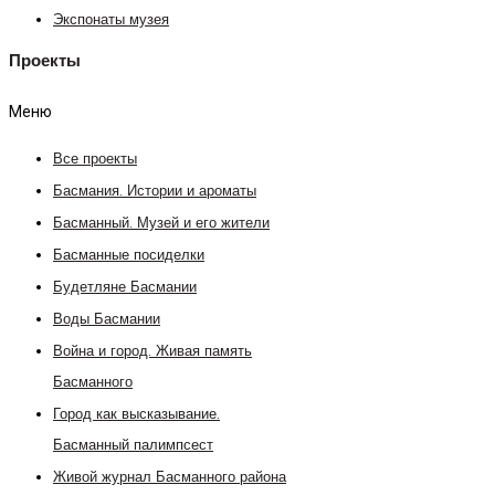
Экспонаты музея
Проекты
Меню
Все проекты
Басмания. Истории и ароматы
Басманный. Музей и его жители
Басманные посиделки
Будетляне Басмании
Воды Басмании
Война и город. Живая память
Басманного
Город как высказывание.
Басманный палимпсест
Живой журнал Басманного района