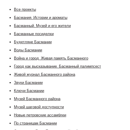
Все проекты
Басмания. Истории и ароматы
Басманный. Музей и его жители
Басманные посиделки
Будетляне Басмании
Воды Басмании
Война и город. Живая память Басманного
Город как высказывание. Басманный палимпсест
Живой журнал Басманного района
Звуки Басмании
Ключи Басмании
Музей Басманного района
Музей шаговой доступности
Новые петровские ассамблеи
По страницам Басмании