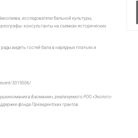
Николаева, исследователи бальной культуры,
ореографы- консультанты на съемках исторических
рады видеть гостей бала в нарядных платьях и
/event/3019506/
Пушкиномания в Басмании», реализуемого РОО «Эколого-
оддержке фонда Президентских грантов.