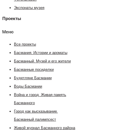
Экспонаты музея
Проекты
Меню
Все проекты
Басмания. Истории и ароматы
Басманный. Музей и его жители
Басманные посиделки
Будетляне Басмании
Воды Басмании
Война и город. Живая память
Басманного
Город как высказывание.
Басманный палимпсест
Живой журнал Басманного района