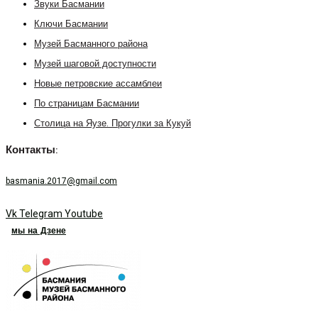
Звуки Басмании
Ключи Басмании
Музей Басманного района
Музей шаговой доступности
Новые петровские ассамблеи
По страницам Басмании
Столица на Яузе. Прогулки за Кукуй
Контакты:
basmania.2017@gmail.com
Vk
Telegram
Youtube
мы на Дзене