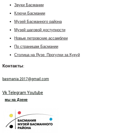
Звуки Басмании
Ключи Басмании
Музей Басманного района
Музей шаговой доступности
Новые петровские ассамблеи
По страницам Басмании
Столица на Яузе. Прогулки за Кукуй
Контакты:
basmania.2017@gmail.com
Vk
Telegram
Youtube
мы на Дзене