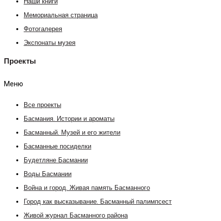
Наши книги
Мемориальная страница
Фотогалерея
Экспонаты музея
Проекты
Меню
Все проекты
Басмания. Истории и ароматы
Басманный. Музей и его жители
Басманные посиделки
Будетляне Басмании
Воды Басмании
Война и город. Живая память Басманного
Город как высказывание. Басманный палимпсест
Живой журнал Басманного района