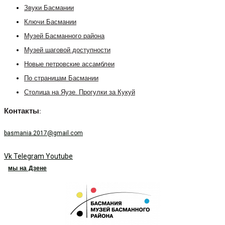
Звуки Басмании
Ключи Басмании
Музей Басманного района
Музей шаговой доступности
Новые петровские ассамблеи
По страницам Басмании
Столица на Яузе. Прогулки за Кукуй
Контакты:
basmania.2017@gmail.com
Vk
Telegram
Youtube
мы на Дзене