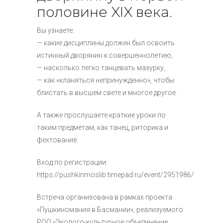
половине XIX века.
Вы узнаете:
— какие дисциплины должен был освоить
истинный дворянин к совершеннолетию,
— насколько легко танцевать мазурку,
— как «кланяться непринужденно», чтобы
блистать в высшем свете и многое другое.
А также прослушаете краткие уроки по
таким предметам, как танец, риторика и
фехтование.
Вход по регистрации:
https://pushkinmoslib.timepad.ru/event/2951986/
Встреча организована в рамках проекта
«Пушкиномания в Басмании», реализуемого
РОО «Эколого-культурное объединение