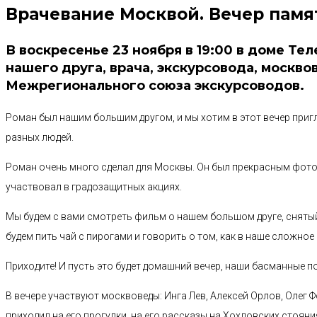
Врачевание Москвой. Вечер памя
В воскресенье 23 ноября в 19:00 в доме Те
нашего друга, врача, экскурсовода, москво
Межрегионального союза экскурсоводов.
Роман был нашим большим другом, и мы хотим в этот вечер пригл
разных людей.
Роман очень много сделал для Москвы. Он был прекрасным фото
участвовал в градозащитных акциях.
Мы будем с вами смотреть фильм о нашем большом друге, снят
будем пить чай с пирогами и говорить о том, как в наше сложно
Приходите! И пусть это будет домашний вечер, наши басманные п
В вечере участвуют москвоведы: Инга Лев, Алексей Орлов, Олег Ф
приходил на его прогулки, на его рассказы на Хохловских стоян