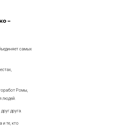
ко –
объединяет самых
естах,
торабот Ромы,
я людей.
друг друга.
 и те, кто