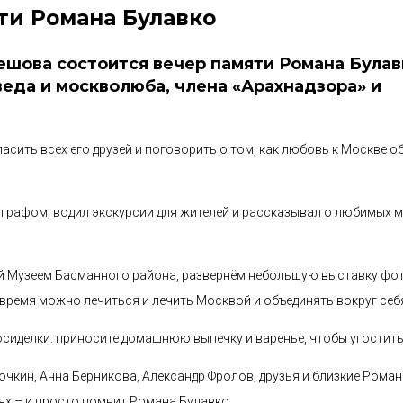
ти Романа Булавко
лешова состоится вечер памяти Романа Булав
веда и москволюба, члена «Арахнадзора» и
асить всех его друзей и поговорить о том, как любовь к Москве 
графом, водил экскурсии для жителей и рассказывал о любимых м
ый Музеем Басманного района, развернём небольшую выставку фо
е время можно лечиться и лечить Москвой и объединять вокруг себ
осиделки: приносите домашнюю выпечку и варенье, чтобы угостить 
очкин, Анна Берникова, Александр Фролов, друзья и близкие Романа
иях – и просто помнит Романа Булавко.