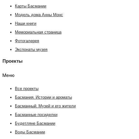
Карты Басмании
Модель дома Анны Монс
Наши книги
Мемориальная страница
Фотогалерея
Экспонаты музея
Проекты
Меню
Все проекты
Басмания. Истории и ароматы
Басманный. Музей и его жители
Басманные посиделки
Будетляне Басмании
Воды Басмании