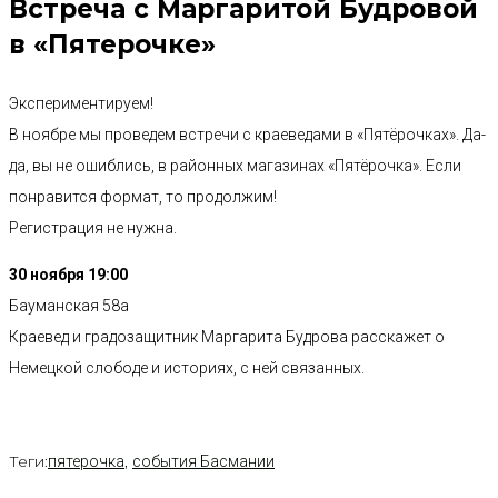
Встреча с Маргаритой Будровой
в «Пятерочке»
Экспериментируем!
В ноябре мы проведем встречи с краеведами в «Пятёрочках». Да-
да, вы не ошиблись, в районных магазинах «Пятёрочка». Если
понравится формат, то продолжим!
Регистрация не нужна.
30 ноября 19:00
Бауманская 58а
Краевед и градозащитник Маргарита Будрова расскажет о
Немецкой слободе и историях, с ней связанных.
Теги:
,
пятерочка
события Басмании