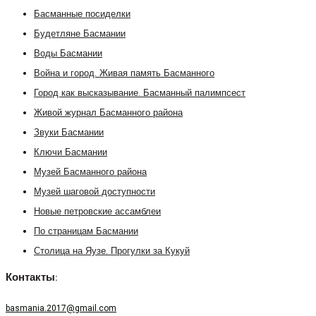
Басманные посиделки
Будетляне Басмании
Воды Басмании
Война и город. Живая память Басманного
Город как высказывание. Басманный палимпсест
Живой журнал Басманного района
Звуки Басмании
Ключи Басмании
Музей Басманного района
Музей шаговой доступности
Новые петровские ассамблеи
По страницам Басмании
Столица на Яузе. Прогулки за Кукуй
Контакты:
basmania.2017@gmail.com