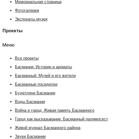
Мемориальная страница
Фотогалерея
Экспонаты музея
Проекты
Меню
Все проекты
Басмания. Истории и ароматы
Басманный. Музей и его жители
Басманные посиделки
Будетляне Басмании
Воды Басмании
Война и город. Живая память Басманного
Город как высказывание. Басманный палимпсест
Живой журнал Басманного района
Звуки Басмании