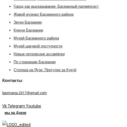
Город как высказывание. Басманный палимпсест
Живой журнал Басманного района
Звуки Басмании
Ключи Басмании
Музей Басманного района
Музей шаговой доступности
Новые петровские ассамблеи
По страницам Басмании
Столица на Яузе. Прогулки за Кукуй
Контакты:
basmania.2017@gmail.com
Vk
Telegram
Youtube
мы на Дзене