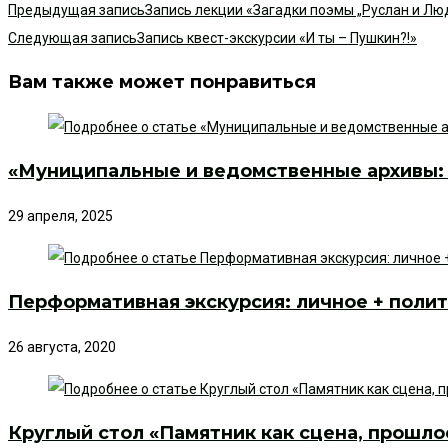
Предыдущая запись
Запись лекции «Загадки поэмы „Руслан и Лю
Следующая запись
Запись квест-экскурсии «И ты – Пушкин?!»
Вам также может понравиться
«Муниципальные и ведомственные архивы: 
29 апреля, 2025
Перформативная экскурсия: личное + полит
26 августа, 2020
Круглый стол «Памятник как сцена, прошлое