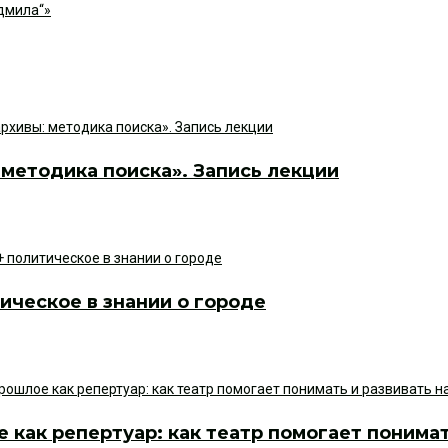
дмила“»
методика поиска». Запись лекции
ическое в знании о городе
 как репертуар: как театр помогает понима