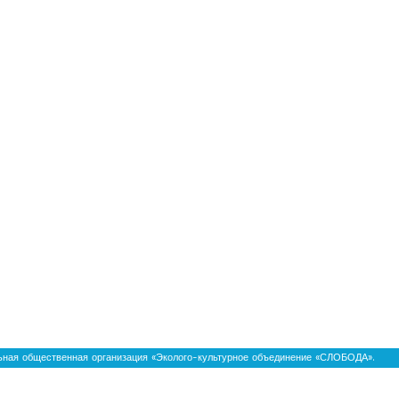
ьная общественная организация «Эколого-культурное объединение «СЛОБОДА».