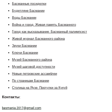
Басманные посиделки
Будетляне Басмании
Воды Басмании
Война и город. Живая память Басманного
Город как высказывание. Басманный палимпсест
Живой журнал Басманного района
Звуки Басмании
Ключи Басмании
Музей Басманного района
Музей шаговой доступности
Новые петровские ассамблеи
По страницам Басмании
Столица на Яузе. Прогулки за Кукуй
Контакты:
basmania.2017@gmail.com