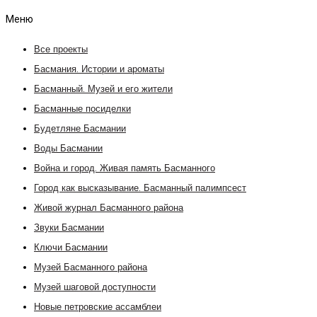
Меню
Все проекты
Басмания. Истории и ароматы
Басманный. Музей и его жители
Басманные посиделки
Будетляне Басмании
Воды Басмании
Война и город. Живая память Басманного
Город как высказывание. Басманный палимпсест
Живой журнал Басманного района
Звуки Басмании
Ключи Басмании
Музей Басманного района
Музей шаговой доступности
Новые петровские ассамблеи