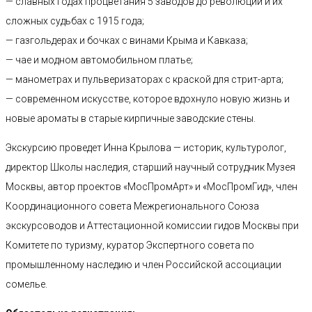
— славных годах процветания 5 заводов до революции и их
сложных судьбах с 1915 года;
— газгольдерах и бочках с винами Крыма и Кавказа;
— чае и модном автомобильном платье;
— манометрах и пульверизаторах с краской для стрит-арта;
— современном искусстве, которое вдохнуло новую жизнь и
новые ароматы в старые кирпичные заводские стены.
Экскурсию проведет Инна Крылова — историк, культуролог,
директор Школы наследия, старший научный сотрудник Музея
Москвы, автор проектов «МосПромАрт» и «МосПромГид», член
Координационного совета Межрегионального Союза
экскурсоводов и Аттестационной комиссии гидов Москвы при
Комитете по туризму, куратор Экспертного совета по
промышленному наследию и член Российской ассоциации
сомелье.