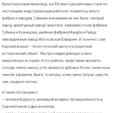
была пороховая мельница, а в XIX веке Сыромятники стали по-
настоящему индустриальным районом: появилось много
фабрик и заводов. Самыми значимыми их них были: газовый
завод, арматурный завод Гакенталя, чаеразвесочная фабрика
Губкина и Кузнецова, швейная фабрика Мандля и Райца,
пивоваренный завод «Московская Бавария». И, конечно, сам
Курский вокзал – логистический центр и колоритный
исторический объект. Мы проследим длинную и лихо
закрученную историю этого района, представим ароматы
солода, хмеля, ваксы, угля, креазота, дубовых бочек, смазочных
смесей, карамели, браги, политуры, кожи, меха, латуни, шерсти,
чая, сахара и патоки…
А также поговорим о:
— железной дороге, связавшей воедино промышленность в
Сыромятниках и двух вокзалах;