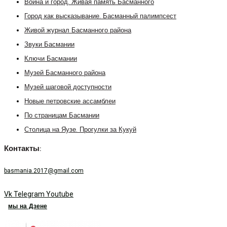
Война и город. Живая память Басманного
Город как высказывание. Басманный палимпсест
Живой журнал Басманного района
Звуки Басмании
Ключи Басмании
Музей Басманного района
Музей шаговой доступности
Новые петровские ассамблеи
По страницам Басмании
Столица на Яузе. Прогулки за Кукуй
Контакты:
basmania.2017@gmail.com
Vk
Telegram
Youtube
мы на Дзене